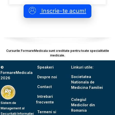
Inscrie-te acum!
Cursurile FormareMedicala sunt creditate pentru toate specialitatile
medicale.
©
Speakeri
Linkuri utile:
FormareMedicala
Societatea
Despre noi
2026
Nationala de
Contact
Medicina Familiei
Intrebari
Colegiul
frecvente
Sistem de
Medicilor din
Management al
Romania
Termeni si
Securitatii Informatiei