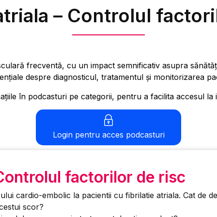
 atriala – Controlul factori
asculară frecventă, cu un impact semnificativ asupra sănătății
ențiale despre diagnosticul, tratamentul și monitorizarea pacie
iile în podcasturi pe categorii, pentru a facilita accesul la 
Login pentru acces podcasturi
Controlul factorilor de risc
lui cardio-embolic la pacientii cu fibrilatie atriala. Cat de d
cestui scor?