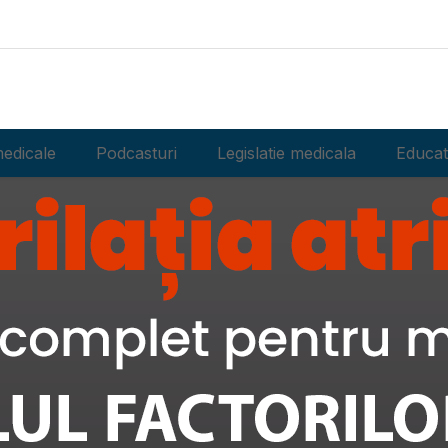
edicale
Podcasturi
Legislatie medicala
Educat