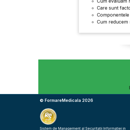
Cum evaluam ri
Care sunt factori
Componentele
Cum reducem ri
© FormareMedicala 2026
Sistem de Management al Securitatii Informatiei in