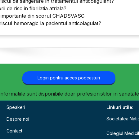
scul de sangerare in tratamentul anticoagulant?
i de risc in fibrilatia atriala?
 importante din scorul CHADSVASC
scul hemoragic la pacientul anticolagulat?
Login pentru acces podcasturi
Informatiile sunt disponibile doar profesionistilor in sanatate
Speakeri
Linkuri utile:
Societatea Nati
Despre noi
Contact
Colegiul Medici