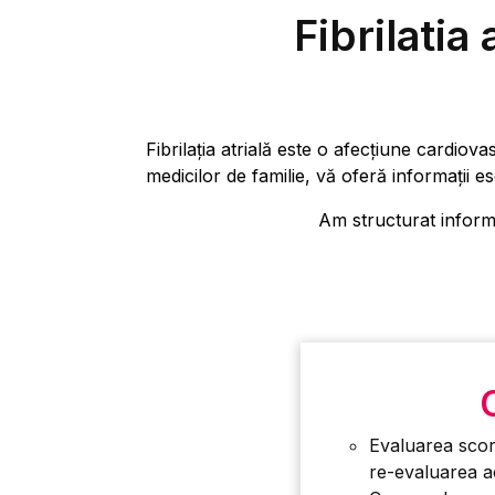
Fibrilatia
Fibrilația atrială este o afecțiune cardiov
medicilor de familie, vă oferă informații es
Am structurat informaț
Evaluarea scoru
re-evaluarea a