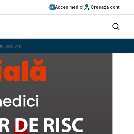
Acces medici
Creeaza cont
ie pacienti