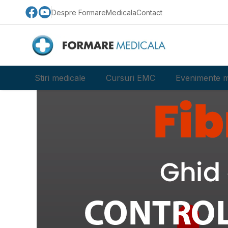
Despre FormareMedicala
Contact
Stiri medicale
Cursuri EMC
Evenimente m