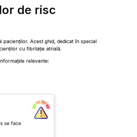
lor de risc
 pacienților. Acest ghid, dedicat în special
nților cu fibrilație atrială.
informațiile relevante:
es se face