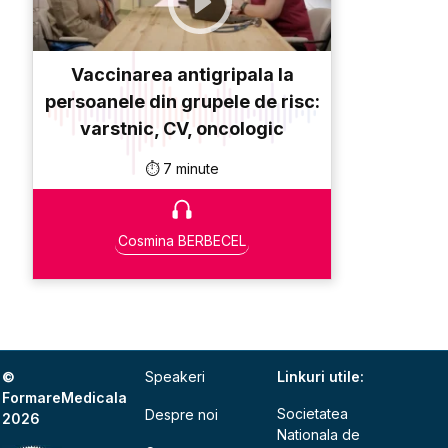
Vaccinarea antigripala la
persoanele din grupele de risc:
varstnic, CV, oncologic
⏱️ 7 minute
Cosmina BERBECEL
©
Speakeri
Linkuri utile:
FormareMedicala
Societatea
Despre noi
2026
Nationala de