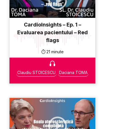
CardioInsights – Ep. 1 –
Evaluarea pacientului – Red
flags
⏱️ 21 minute
Claudiu STOICESCU
Daciana TOMA