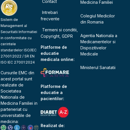
Contact
Medicina Familiei
Intrebari
Colegiul Medicilor
frecvente
Sistem de
din Romania
Management al
Termeni si conditii,
Securitatii Informatiei
Agentia Nationala a
Copyright, GDPR
in conformitate cu
Medicamentelor si
cerintele
Platforme de
Dispozitivelor
standardelor ISO/IEC
educatie
Medicale
27001:2022 / SR EN
medicala online:
ISO IEC 27001:2024
Ministerul Sanatatii
Cursurile EMC din
acest portal sunt
realizate de
Platforme de
Societatea
educatie a
Nationala de
pacientilor:
Medicina Familiei
in
parteneriat cu
universitatile de
medicina:
Realizat de: