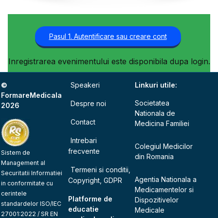
Pasul 1. Autentificare sau creare cont
Inregistrarea evenimentului este disponibila dupa login.
©
Speakeri
Linkuri utile:
FormareMedicala
Societatea
Despre noi
2026
Nationala de
Contact
Medicina Familiei
Intrebari
Colegiul Medicilor
frecvente
Sistem de
din Romania
Management al
Termeni si conditii,
Securitatii Informatiei
Agentia Nationala a
Copyright, GDPR
in conformitate cu
Medicamentelor si
cerintele
Platforme de
Dispozitivelor
standardelor ISO/IEC
educatie
Medicale
27001:2022 / SR EN