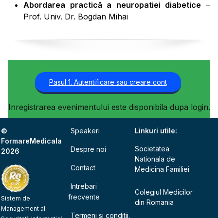
Abordarea practică a neuropatiei diabetice
–
Prof. Univ. Dr. Bogdan Mihai
Pasul 1. Autentificare sau creare cont
Inregistrarea evenimentului este disponibila dupa login.
©
Speakeri
Linkuri utile:
FormareMedicala
Societatea
Despre noi
2026
Nationala de
Contact
Medicina Familiei
Intrebari
Colegiul Medicilor
frecvente
Sistem de
din Romania
Management al
Termeni si conditii,