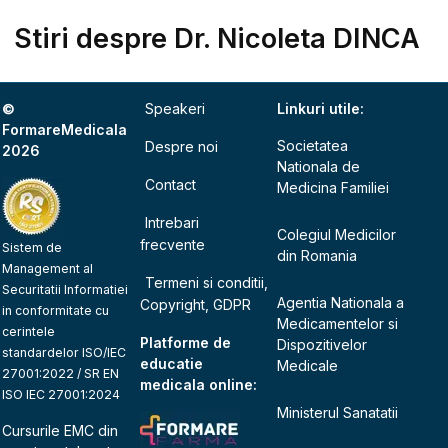
Stiri despre Dr. Nicoleta DINCA
©
Speakeri
Linkuri utile:
FormareMedicala
Societatea
Despre noi
2026
Nationala de
Contact
Medicina Familiei
Intrebari
Colegiul Medicilor
frecvente
Sistem de
din Romania
Management al
Termeni si conditii,
Securitatii Informatiei
Agentia Nationala a
Copyright, GDPR
in conformitate cu
Medicamentelor si
cerintele
Platforme de
Dispozitivelor
standardelor ISO/IEC
educatie
Medicale
27001:2022 / SR EN
medicala online:
ISO IEC 27001:2024
Ministerul Sanatatii
Cursurile EMC din