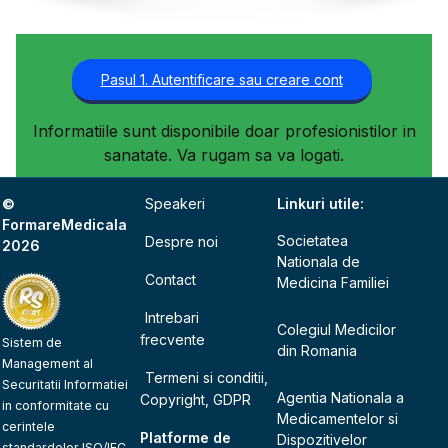
Pasul 1. Autentificare sau creare cont
Informatiile sunt disponibile doar profesionistilor in
sanatate. Va rugam sa va logati.
©
Speakeri
Linkuri utile:
FormareMedicala
Societatea
Despre noi
2026
Nationala de
Contact
Medicina Familiei
Intrebari
Colegiul Medicilor
frecvente
Sistem de
din Romania
Management al
Termeni si conditii,
Securitatii Informatiei
Agentia Nationala a
Copyright, GDPR
in conformitate cu
Medicamentelor si
cerintele
Platforme de
Dispozitivelor
standardelor ISO/IEC