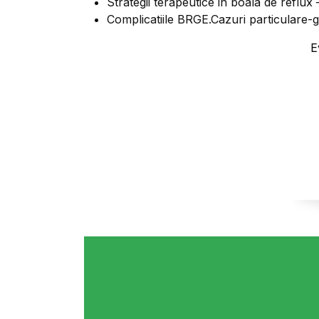
Strategii terapeutice in boala de reflux
Complicatiile BRGE.Cazuri particulare-gr
E