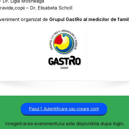
 – Dr. Ligia Mosneaga
avide,copii – Dr. Elisabeta Scholl
veniment organizat de
Grupul GastRo al medicilor de famil
Pasul 1. Autentificare sau creare cont
Inregistrarea evenimentului este disponibila dupa login.