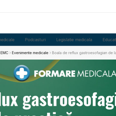
edicale
Podcasturi
Legislatie medicala
Educat
a EMC
Evenimente medicale
Boala de reflux gastroesofagian de la