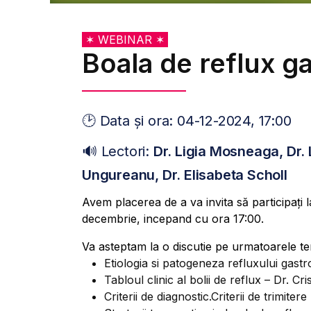
✶ WEBINAR ✶
Boala de reflux ga
🕑 Data și ora: 04-12-2024, 17:00
🔊 Lectori:
Dr. Ligia Mosneaga, Dr. 
Ungureanu, Dr. Elisabeta Scholl
Avem placerea de a va invita să participați 
decembrie, incepand cu ora 17:00.
Va asteptam la o discutie pe urmatoarele t
Etiologia si patogeneza refluxului gast
Tabloul clinic al bolii de reflux – Dr. C
Criterii de diagnostic.Criterii de trimit