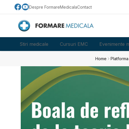
Despre FormareMedicala
Contact
Stiri medicale
Cursuri EMC
Evenimente m
Home
Platform