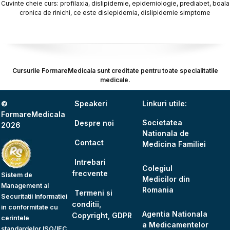
Cuvinte cheie curs: profilaxia, dislipidemie, epidemiologie, prediabet, boala
cronica de rinichi, ce este dislepidemia, dislipidemie simptome
Cursurile FormareMedicala sunt creditate pentru toate specialitatile
medicale.
©
Speakeri
Linkuri utile:
FormareMedicala
Societatea
Despre noi
2026
Nationala de
Contact
Medicina Familiei
Intrebari
Colegiul
frecvente
Sistem de
Medicilor din
Management al
Romania
Termeni si
Securitatii Informatiei
conditii,
in conformitate cu
Agentia Nationala
Copyright, GDPR
cerintele
a Medicamentelor
standardelor ISO/IEC