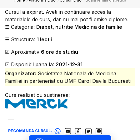
Home
Platforma EMC
Cursuri EMC
Boala renala diabetica
Cursul a expirat. Aveti in continuare acces la
materialele de curs, dar nu mai pot fi emise diplome.
☰
Categoria:
Diabet, nutritie Medicina de familie
☰
Structura:
1 lectii
☑
Aproximativ
6 ore de studiu
☑
Disponibil pana la:
2021-12-31
Organizator:
Societatea Nationala de Medicina
Familiei in parteneriat cu UMF Carol Davila Bucuresti
Curs realizat cu sustinerea:
RECOMANDA CURSUL: