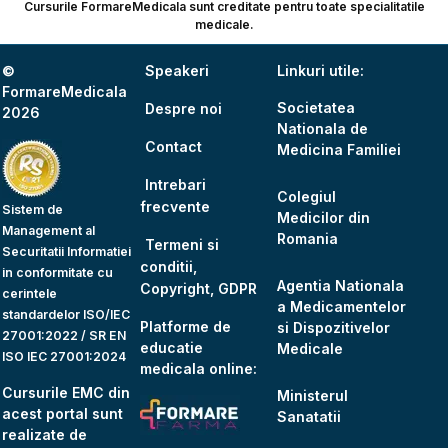
Cursurile FormareMedicala sunt creditate pentru toate specialitatile
medicale.
©
Speakeri
Linkuri utile:
FormareMedicala
Societatea
Despre noi
2026
Nationala de
Contact
Medicina Familiei
Intrebari
Colegiul
frecvente
Sistem de
Medicilor din
Management al
Romania
Termeni si
Securitatii Informatiei
conditii,
in conformitate cu
Agentia Nationala
Copyright, GDPR
cerintele
a Medicamentelor
standardelor ISO/IEC
Platforme de
si Dispozitivelor
27001:2022 / SR EN
educatie
Medicale
ISO IEC 27001:2024
medicala online:
Cursurile EMC din
Ministerul
acest portal sunt
Sanatatii
realizate de