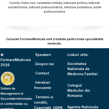
Cuvinte cheie curs: sanatatea mintala, tulburare psihica, tulburari
somatoforme, tulburari psihosomatice, afectiuni psihiatrice, bolile
psihosomatice
Cursurile FormareMedicala sunt creditate pentru toate specialitatile
medicale.
©
Speakeri
Linkuri utile:
FormareMedicala
Societatea
Despre noi
2026
Nationala de
Contact
Medicina Familiei
Intrebari
Colegiul
frecvente
Sistem de
Medicilor din
Management al
Romania
Termeni si
Securitatii Informatiei
conditii,
in conformitate cu
Agentia Nationala
Copyright, GDPR
cerintele