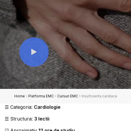
Home
Platforma EMC
Cursuri EMC
Insuficienta cardiaca
☰
Categoria:
Cardiologie
☰
Structura:
3 lectii
☑
Aproximativ
12 ore de studiu