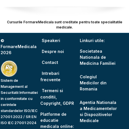
Cursurile FormareMedicala sunt creditate pentru toate specialitatile
medicale.
©
Speakeri
Linkuri utile:
FormareMedicala
Societatea
Despre noi
2026
Nationala de
Contact
Medicina Familiei
Intrebari
Colegiul
frecvente
Sistem de
Medicilor din
Management al
Romania
Termeni si
Securitatii Informatiei
conditii,
in conformitate cu
Agentia Nationala
Copyright, GDPR
cerintele
a Medicamentelor
standardelor ISO/IEC
Platforme de
si Dispozitivelor
27001:2022 / SR EN
educatie
Medicale
ISO IEC 27001:2024
medicala online: