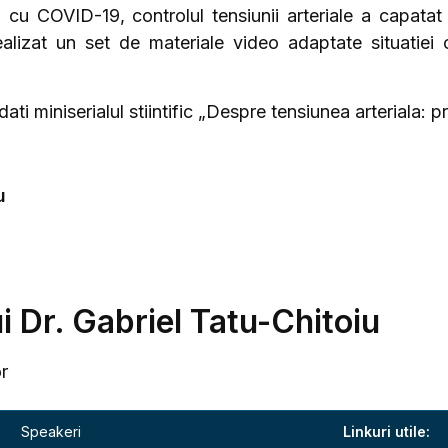
ei cu COVID-19, controlul tensiunii arteriale a capata
alizat un set de materiale video adaptate situatiei 
ati miniserialul stiintific „Despre tensiunea arteriala: 
u
i Dr. Gabriel Tatu-Chitoiu
or
Speakeri
Linkuri utile: