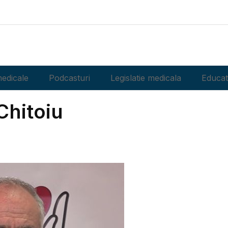
edicale
Podcasturi
Legislatie medicala
Educat
Chitoiu