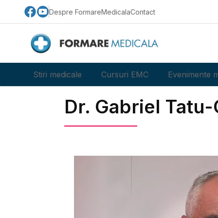
Despre FormareMedicala
Contact
Stiri medicale
Cursuri EMC
Evenimente m
Dr. Gabriel Tatu-