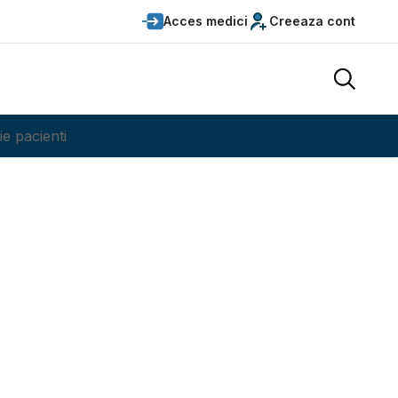
Acces medici
Creeaza cont
ie pacienti