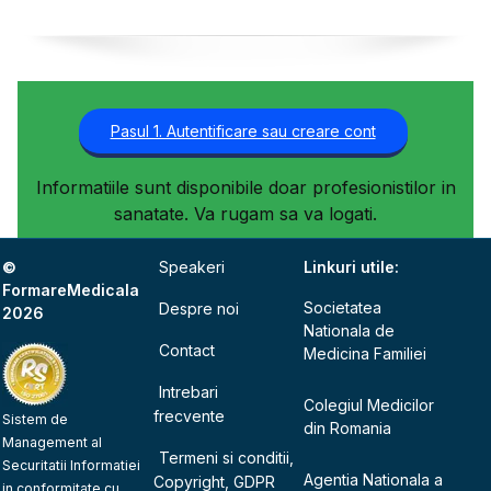
Pasul 1. Autentificare sau creare cont
Informatiile sunt disponibile doar profesionistilor in
sanatate. Va rugam sa va logati.
©
Speakeri
Linkuri utile:
FormareMedicala
Societatea
Despre noi
2026
Nationala de
Contact
Medicina Familiei
Intrebari
Colegiul Medicilor
frecvente
Sistem de
din Romania
Management al
Termeni si conditii,
Securitatii Informatiei
Agentia Nationala a
Copyright, GDPR
in conformitate cu