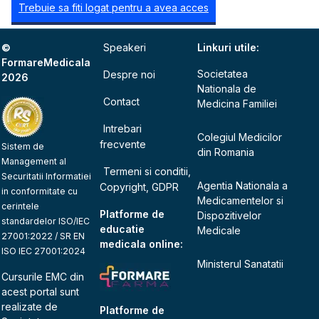
Trebuie sa fiti logat pentru a avea acces
©
Speakeri
Linkuri utile:
FormareMedicala
Societatea
Despre noi
2026
Nationala de
Contact
Medicina Familiei
Intrebari
Colegiul Medicilor
frecvente
Sistem de
din Romania
Management al
Termeni si conditii,
Securitatii Informatiei
Agentia Nationala a
Copyright, GDPR
in conformitate cu
Medicamentelor si
cerintele
Platforme de
Dispozitivelor
standardelor ISO/IEC
educatie
Medicale
27001:2022 / SR EN
medicala online:
ISO IEC 27001:2024
Ministerul Sanatatii
Cursurile EMC din
acest portal sunt
realizate de
Platforme de