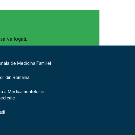
sa va logati.
onala de Medicina Familiei
lor din Romania
la a Medicamentelor si
Medicale
tii