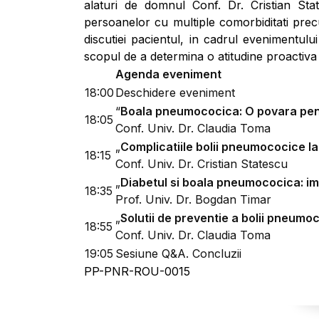
alaturi de domnul Conf. Dr. Cristian St
persoanelor cu multiple comorbiditati precum
discutiei pacientul, in cadrul evenimentu
scopul de a determina o atitudine proactiva
Agenda eveniment
18:00
Deschidere eveniment
“
Boala pneumococica: O povara pent
18:05
Conf. Univ. Dr. Claudia Toma
„
Complicatiile bolii pneumococice la
18:15
Conf. Univ. Dr. Cristian Statescu
„
Diabetul si boala pneumococica: im
18:35
Prof. Univ. Dr. Bogdan Timar
„
Solutii de preventie a bolii pneumo
18:55
Conf. Univ. Dr. Claudia Toma
19:05
Sesiune Q&A. Concluzii
PP-PNR-ROU-0015