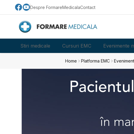
Despre FormareMedicala
Contact
Stiri medicale
Cursuri EMC
Evenimente m
Home
Platforma EMC
Eveniment