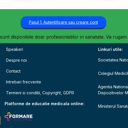
Pasul 1. Autentificare sau creare cont
 sunt disponibile doar profesionistilor in sanatate. Va rugam 
Speakeri
Linkuri utile:
Societatea Nati
Despre noi
Contact
Colegiul Medici
Intrebari frecvente
Agentia Nationa
Termeni si conditii, Copyright, GDPR
Dispozitivelor 
e
Platforme de educatie medicala online:
Ministerul Sanata