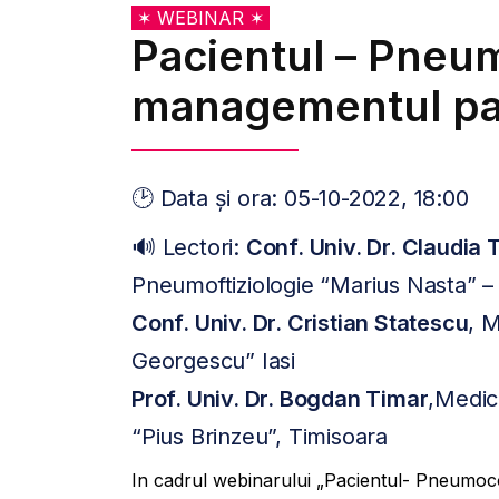
✶ WEBINAR ✶
Pacientul – Pneumo
managementul pac
🕑 Data și ora: 05-10-2022, 18:00
🔊 Lectori:
Conf. Univ. Dr. Claudia
Pneumoftiziologie “Marius Nasta” –
Conf. Univ. Dr. Cristian Statescu
, M
Georgescu” Iasi
Prof. Univ. Dr. Bogdan Timar
,Medic 
“Pius Brinzeu”, Timisoara
In cadrul webinarului „Pacientul- Pneumoco