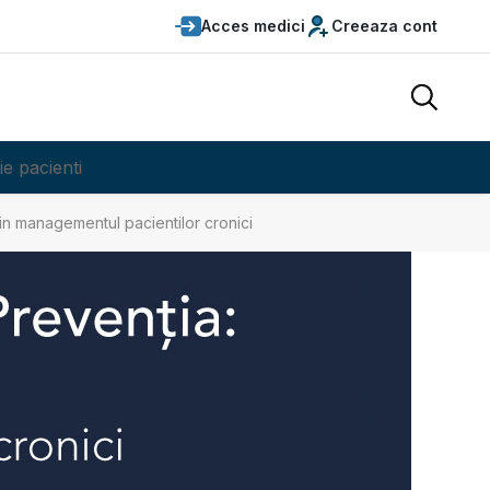
Acces medici
Creeaza cont
ie pacienti
 in managementul pacientilor cronici