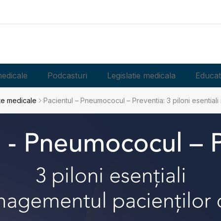
edicale
Podcasturi
Legislatie medicala
Educat
e medicale
Pacientul – Pneumococul – Preventia: 3 piloni esentiali