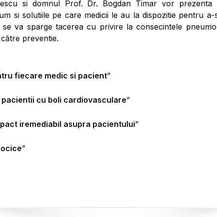
atescu si domnul Prof. Dr. Bogdan Timar vor prezenta im
 si solutiile pe care medicii le au la dispozitie pentru a-s
lui se va sparge tacerea cu privire la consecintele pneumo
 către preventie.
ru fiecare medic si pacient
”
 pacientii cu boli cardiovasculare
”
pact iremediabil asupra pacientului
”
cocice
”