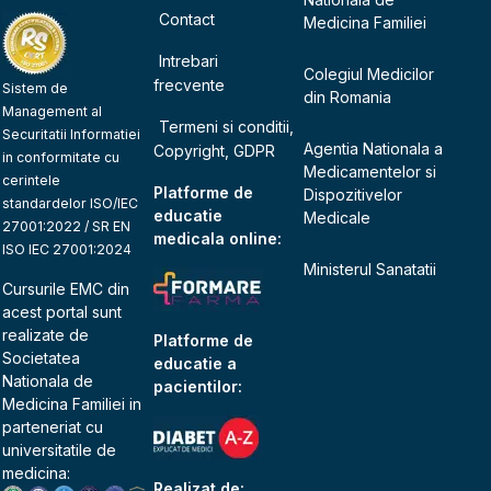
Contact
Medicina Familiei
Intrebari
Colegiul Medicilor
frecvente
Sistem de
din Romania
Management al
Termeni si conditii,
Securitatii Informatiei
Agentia Nationala a
Copyright, GDPR
in conformitate cu
Medicamentelor si
cerintele
Platforme de
Dispozitivelor
standardelor ISO/IEC
educatie
Medicale
27001:2022 / SR EN
medicala online:
ISO IEC 27001:2024
Ministerul Sanatatii
Cursurile EMC din
acest portal sunt
realizate de
Platforme de
Societatea
educatie a
Nationala de
pacientilor:
Medicina Familiei
in
parteneriat cu
universitatile de
medicina:
Realizat de: