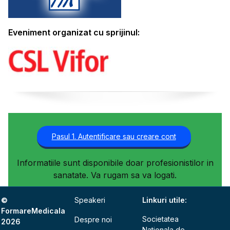
Eveniment organizat cu sprijinul:
Pasul 1. Autentificare sau creare cont
Informatiile sunt disponibile doar profesionistilor in
sanatate. Va rugam sa va logati.
©
Speakeri
Linkuri utile:
FormareMedicala
Societatea
Despre noi
2026
Nationala de