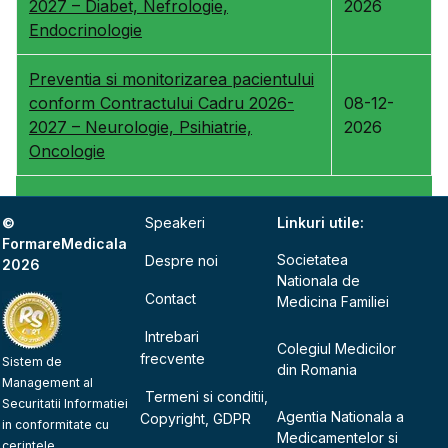
2027 – Diabet, Nefrologie,
2026
Endocrinologie
Preventia si monitorizarea pacientului
conform Contractului Cadru 2026-
08-12-
2027 – Neurologie, Psihiatrie,
2026
Oncologie
©
Speakeri
Linkuri utile:
FormareMedicala
Societatea
Despre noi
2026
Nationala de
Contact
Medicina Familiei
Intrebari
Colegiul Medicilor
frecvente
Sistem de
din Romania
Management al
Termeni si conditii,
Securitatii Informatiei
Agentia Nationala a
Copyright, GDPR
in conformitate cu
Medicamentelor si
cerintele