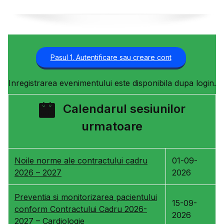
Pasul 1. Autentificare sau creare cont
Inregistrarea evenimentului este disponibila dupa login.
Calendarul sesiunilor
urmatoare
Noile norme ale contractului cadru
01-09-
2026 – 2027
2026
Preventia si monitorizarea pacientului
15-09-
conform Contractului Cadru 2026-
2026
2027 – Cardiologie