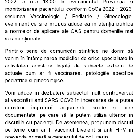
2022 la ora 18:00 la evenimentul Prevenția și
monitorizarea pacientului conform CoCa 2022 – 2023,
sesiunea Vaccinologie / Pediatrie / Ginecologie,
eveniment ce și-a propus aducerea în atenția publică
a normelor de aplicare ale CAS pentru domeniile mai
sus menționate.
Printr-o serie de comunicări știintifice ne dorim să
venim în întâmpinarea medicilor de orice specialitate în
activitatea acestora legată de subiecte extrem de
actuale cum ar fi vaccinarea, patologiile specifice
pediatrice si ginecologice.
Vom aduce în dezbatere subiectul mult controversat
al vaccinării anti SARS-COV2 în incercarea de a putea
construi împreună argumente solide și bine
documentate, pe care să le putem utiliza ulterior în
discutiile cu pacienții. De asemenea, propunem discutii
pe teme cum ar fi vaccinul bivalent și anti HPV în
prevenția primară a cancerului de col uterin.