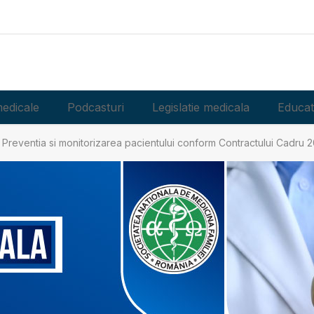
edicale
Podcasturi
Legislatie medicala
Educat
Preventia si monitorizarea pacientului conform Contractului Cadru 