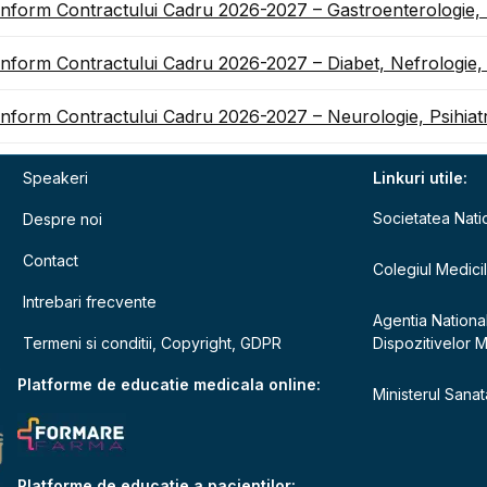
conform Contractului Cadru 2026-2027 – Gastroenterologie,
conform Contractului Cadru 2026-2027 – Diabet, Nefrologie,
conform Contractului Cadru 2026-2027 – Neurologie, Psihiat
Speakeri
Linkuri utile:
Societatea Nati
Despre noi
Contact
Colegiul Medici
Intrebari frecvente
Agentia Nationa
Termeni si conditii, Copyright, GDPR
Dispozitivelor 
e
Platforme de educatie medicala online:
Ministerul Sanata
Platforme de educatie a pacientilor: