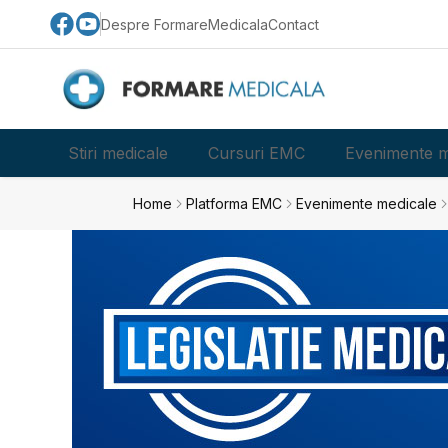
Despre FormareMedicala
Contact
Stiri medicale
Cursuri EMC
Evenimente m
Home
Platforma EMC
Evenimente medicale