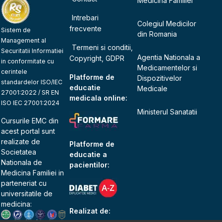
Medicina Familiei
Intrebari
Colegiul Medicilor
frecvente
Sistem de
din Romania
Management al
Termeni si conditii,
Securitatii Informatiei
Agentia Nationala a
Copyright, GDPR
in conformitate cu
Medicamentelor si
cerintele
Platforme de
Dispozitivelor
standardelor ISO/IEC
educatie
Medicale
27001:2022 / SR EN
medicala online:
ISO IEC 27001:2024
Ministerul Sanatatii
Cursurile EMC din
acest portal sunt
realizate de
Platforme de
Societatea
educatie a
Nationala de
pacientilor:
Medicina Familiei
in
parteneriat cu
universitatile de
medicina:
Realizat de: