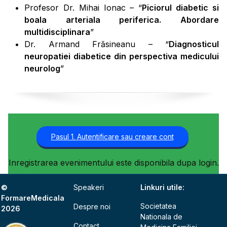
Profesor Dr. Mihai Ionac – “
Piciorul diabetic si
boala arteriala periferica. Abordare
multidisciplinara
”
Dr. Armand Frăsineanu – “
Diagnosticul
neuropatiei diabetice din perspectiva medicului
neurolog
”
Pasul 1. Autentificare sau creare cont
Inregistrarea evenimentului este disponibila dupa login.
©
Speakeri
Linkuri utile:
FormareMedicala
Societatea
Despre noi
2026
Nationala de
Contact