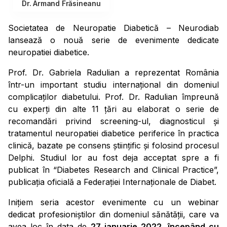
Dr. Armand Frăsineanu
Societatea de Neuropatie Diabetică – Neurodiab
lansează o nouă serie de evenimente dedicate
neuropatiei diabetice.
Prof. Dr. Gabriela Radulian a reprezentat România
într-un important studiu internațional din domeniul
complicaților diabetului. Prof. Dr. Radulian împreună
cu experți din alte 11 țări au elaborat o serie de
recomandări privind screening-ul, diagnosticul și
tratamentul neuropatiei diabetice periferice în practica
clinică, bazate pe consens științific și folosind procesul
Delphi. Studiul lor au fost deja acceptat spre a fi
publicat în “Diabetes Research and Clinical Practice”,
publicația oficială a Federației Internaționale de Diabet.
Inițiem seria acestor evenimente cu un webinar
dedicat profesioniștilor din domeniul sănătății, care va
avea loc în data de
27 ianuarie 2022, începând cu