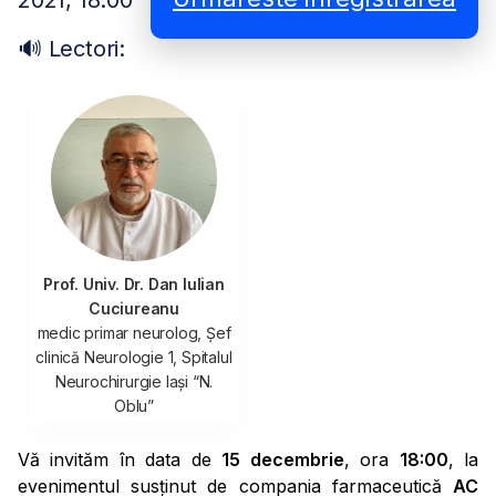
2021, 18:00
🔊 Lectori:
Prof. Univ. Dr. Dan Iulian
Cuciureanu
medic primar neurolog, Șef
clinică Neurologie 1, Spitalul
Neurochirurgie Iași “N.
Oblu”
Vă invităm în data de
15 decembrie
, ora
18:00
, la
evenimentul susținut de compania farmaceutică
AC