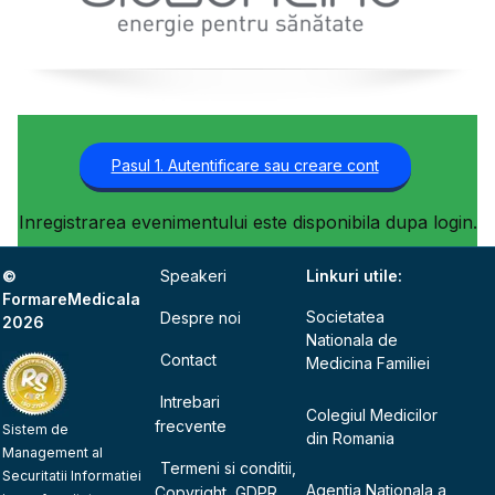
Pasul 1. Autentificare sau creare cont
Inregistrarea evenimentului este disponibila dupa login.
©
Speakeri
Linkuri utile:
FormareMedicala
Societatea
Despre noi
2026
Nationala de
Contact
Medicina Familiei
Intrebari
Colegiul Medicilor
frecvente
Sistem de
din Romania
Management al
Termeni si conditii,
Securitatii Informatiei
Agentia Nationala a
Copyright, GDPR