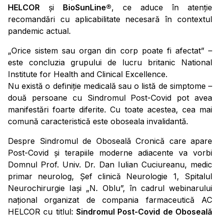
HELCOR
și
BioSunLine®
, ce aduce în atenție
recomandări cu aplicabilitate necesară în contextul
pandemic actual.
„Orice sistem sau organ din corp poate fi afectat” –
este concluzia grupului de lucru britanic National
Institute for Health and Clinical Excellence.
Nu există o definiție medicală sau o listă de simptome –
două persoane cu Sindromul Post-Covid pot avea
manifestări foarte diferite. Cu toate acestea, cea mai
comună caracteristică este oboseala invalidantă.
Despre Sindromul de Oboseală Cronică care apare
Post-Covid și terapiile moderne adiacente va vorbi
Domnul Prof. Univ. Dr. Dan Iulian Cuciureanu, medic
primar neurolog, Șef clinică Neurologie 1, Spitalul
Neurochirurgie Iași „N. Oblu”, în cadrul webinarului
național organizat de compania farmaceutică AC
HELCOR cu titlul:
Sindromul Post-Covid de Oboseală