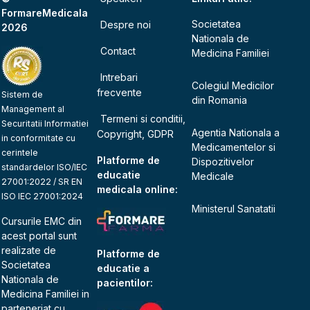
FormareMedicala
Societatea
Despre noi
2026
Nationala de
Contact
Medicina Familiei
Intrebari
Colegiul Medicilor
frecvente
Sistem de
din Romania
Management al
Termeni si conditii,
Securitatii Informatiei
Agentia Nationala a
Copyright, GDPR
in conformitate cu
Medicamentelor si
cerintele
Platforme de
Dispozitivelor
standardelor ISO/IEC
educatie
Medicale
27001:2022 / SR EN
medicala online:
ISO IEC 27001:2024
Ministerul Sanatatii
Cursurile EMC din
acest portal sunt
realizate de
Platforme de
Societatea
educatie a
Nationala de
pacientilor:
Medicina Familiei
in
parteneriat cu