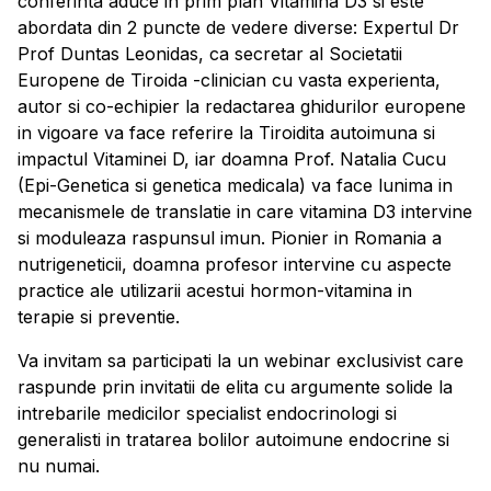
conferinta aduce in prim plan Vitamina D3 si este
abordata din 2 puncte de vedere diverse: Expertul Dr
Prof Duntas Leonidas, ca secretar al Societatii
Europene de Tiroida -clinician cu vasta experienta,
autor si co-echipier la redactarea ghidurilor europene
in vigoare va face referire la Tiroidita autoimuna si
impactul Vitaminei D, iar doamna Prof. Natalia Cucu
(Epi-Genetica si genetica medicala) va face lunima in
mecanismele de translatie in care vitamina D3 intervine
si moduleaza raspunsul imun. Pionier in Romania a
nutrigeneticii, doamna profesor intervine cu aspecte
practice ale utilizarii acestui hormon-vitamina in
terapie si preventie.
Va invitam sa participati la un webinar exclusivist care
raspunde prin invitatii de elita cu argumente solide la
intrebarile medicilor specialist endocrinologi si
generalisti in tratarea bolilor autoimune endocrine si
nu numai.