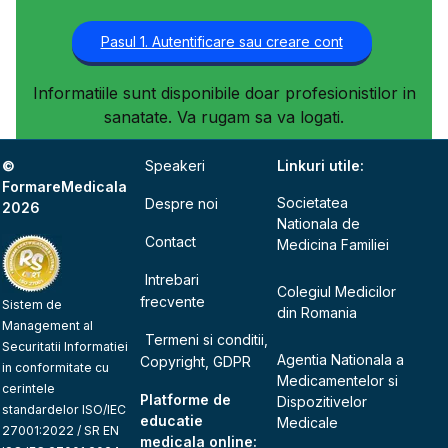
Pasul 1. Autentificare sau creare cont
Informatiile sunt disponibile doar profesionistilor in
sanatate. Va rugam sa va logati.
©
Speakeri
Linkuri utile:
FormareMedicala
Societatea
Despre noi
2026
Nationala de
Contact
Medicina Familiei
Intrebari
Colegiul Medicilor
frecvente
Sistem de
din Romania
Management al
Termeni si conditii,
Securitatii Informatiei
Agentia Nationala a
Copyright, GDPR
in conformitate cu
Medicamentelor si
cerintele
Platforme de
Dispozitivelor
standardelor ISO/IEC
educatie
Medicale
27001:2022 / SR EN
medicala online: