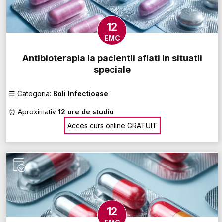
12
EMC
Antibioterapia la pacientii aflati in situatii
speciale
☰
Categoria:
Boli Infectioase
⏰
Aproximativ
12 ore de studiu
Acces curs online GRATUIT
12