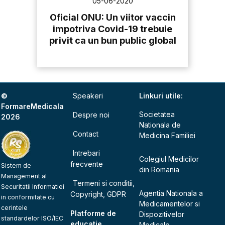
05-06-2020
Oficial ONU: Un viitor vaccin
impotriva Covid-19 trebuie
privit ca un bun public global
©
Speakeri
Linkuri utile:
FormareMedicala
Societatea
Despre noi
2026
Nationala de
Contact
Medicina Familiei
Intrebari
Colegiul Medicilor
frecvente
Sistem de
din Romania
Management al
Termeni si conditii,
Securitatii Informatiei
Agentia Nationala a
Copyright, GDPR
in conformitate cu
Medicamentelor si
cerintele
Platforme de
Dispozitivelor
standardelor ISO/IEC
educatie
Medicale