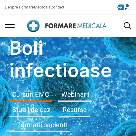
Despre FormareMedicala
Contact
Boli
infectioase
Cursuri EMC
Webinarii
Studii de caz
Resurse
Informatii pacienti